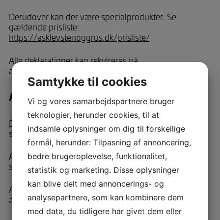
Derudover kan der være specialprodukter. Se
gældende prisliste:
https://asklevstenoggrus.dk/prisliste/
Alle deklarationer kan rekvireres på
ad@roskildestenoggrus.dk
.
Samtykke til cookies
Analyseresultater
Vi og vores samarbejdspartnere bruger
teknologier, herunder cookies, til at
Deklarerede produkter testes iht. gældende
indsamle oplysninger om dig til forskellige
standarder.
formål, herunder: Tilpasning af annoncering,
Alle øvrige materialer testes iht. virksomhedens FPC-
bedre brugeroplevelse, funktionalitet,
system.
statistik og marketing. Disse oplysninger
kan blive delt med annoncerings- og
Analyseresultater kan rekvireres på
analysepartnere, som kan kombinere dem
ad@roskildestenoggrus.dk
.
med data, du tidligere har givet dem eller