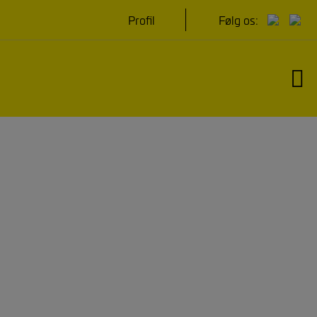
Hop
Profil
Følg os:
til
indholdet