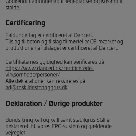
Godkendt Faldunderlag til legepladser og Kosand til
stalde.
Certificering
Faldunderlag er certificeret af Dancert.
Tilslag til beton og tilslag til mørtel er CE-mærket og
produktionen af tilslaget er certificeret af Dancert.
Certifikaternes gyldighed kan verificeres på
https://www.dancert.dk/certificerede-
virksomhederpersoner/
Alle deklarationer kan rekvireres på
ad@roskildestenoggrus.dk
.
Deklaration / Øvrige produkter
Bundsikring kv.I og kv.II samt stabilgrus SGII er
deklareret iht. vores FPC-system og gældende
vejregler.