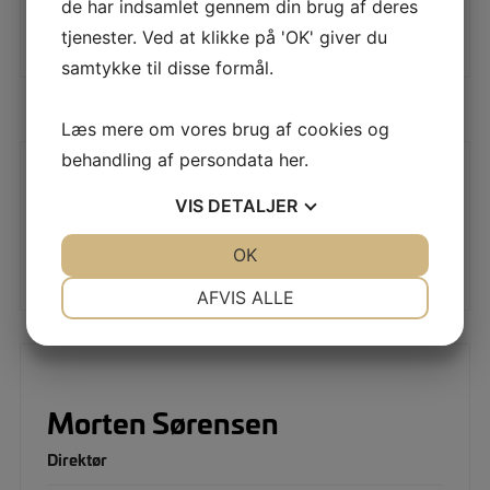
20835358
de har indsamlet gennem din brug af deres
tjenester. Ved at klikke på 'OK' giver du
msr@asklevstenoggrus.dk
samtykke til disse formål.
Læs mere om vores brug af cookies og
behandling af persondata
her
.
VIS
DETALJER
Anders Jensen
JA
NEJ
OK
JA
NEJ
Direktør
NØDVENDIGE
PRÆFERENCER
AFVIS ALLE
JA
NEJ
JA
NEJ
MARKETING
STATISTIK
Morten Sørensen
Direktør