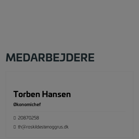
MEDARBEJDERE
Torben Hansen
Økonomichef
20870258
th@roskildestenoggrus.dk