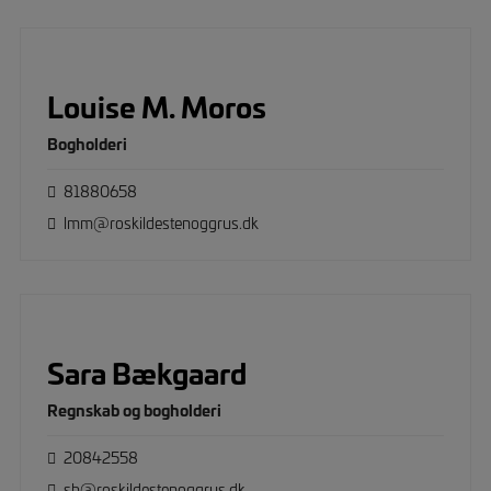
Louise M. Moros
Bogholderi
81880658
lmm@roskildestenoggrus.dk
Sara Bækgaard
Regnskab og bogholderi
20842558
sb@roskildestenoggrus.dk