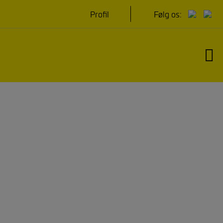
Hop
Profil
Følg os:
til
indholdet