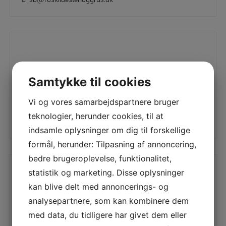
Annette Dueholm
Samtykke til cookies
kvalitetschef
Vi og vores samarbejdspartnere bruger
20658658
teknologier, herunder cookies, til at
ad@roskildestenoggrus.dk
indsamle oplysninger om dig til forskellige
formål, herunder: Tilpasning af annoncering,
bedre brugeroplevelse, funktionalitet,
statistik og marketing. Disse oplysninger
Morten S. Riishuus
kan blive delt med annoncerings- og
analysepartnere, som kan kombinere dem
Råstofgeolog
med data, du tidligere har givet dem eller