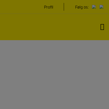
Hop
Profil
Følg os:
til
indholdet