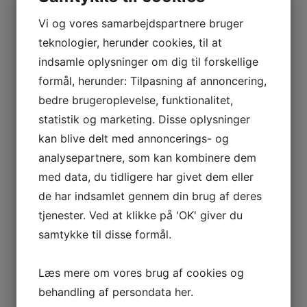
Vi og vores samarbejdspartnere bruger
teknologier, herunder cookies, til at
Yderligere information
indsamle oplysninger om dig til forskellige
formål, herunder: Tilpasning af annoncering,
Størrelse
0-16 mm
bedre brugeroplevelse, funktionalitet,
statistik og marketing. Disse oplysninger
Afdeling
Hjøllund, Hedevej
kan blive delt med annoncerings- og
analysepartnere, som kan kombinere dem
med data, du tidligere har givet dem eller
de har indsamlet gennem din brug af deres
RELATEREDE VARER
tjenester. Ved at klikke på 'OK' giver du
samtykke til disse formål.
KAMPESTEN
ÆRTESTEN 8-16 MM
Læs mere om vores brug af cookies og
LÆS MERE
LÆS MERE
behandling af persondata
her
.