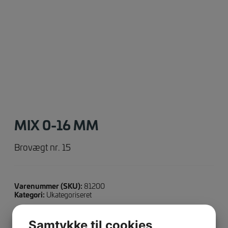
MIX 0-16 MM
Brovægt nr. 15
Varenummer (SKU):
81200
Kategori:
Ukategoriseret
Samtykke til cookies
Yderligere information