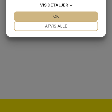
VIS
DETALJER
BUNDSIKRINGSAND 0-4 MM
JA
NEJ
OK
JA
NEJ
LÆS MERE
NØDVENDIGE
PRÆFERENCER
AFVIS ALLE
JA
NEJ
JA
NEJ
MARKETING
STATISTIK